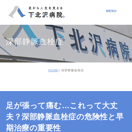
深部静脈血栓症
HOME
深部静脈血栓症
足が張って痛む…これって大丈
夫？深部静脈血栓症の危険性と早
期治療の重要性